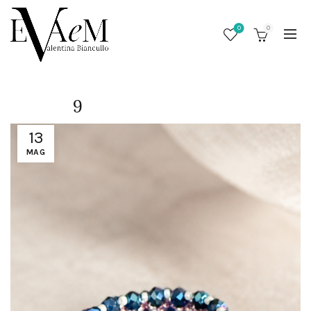
0
0
9
13
MAG
/