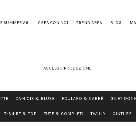
E SUMMER 26
CREA CON NOI
TREND AREA
BLOG
MA
ACCESSO PRODUZIONE
ETTE
CAMICIE & BLUSE
FOULARD & CARRÈ
GILET DON
T-SHIRT & TOP
TUTE & COMPLETI
TWILLY
CINTURE