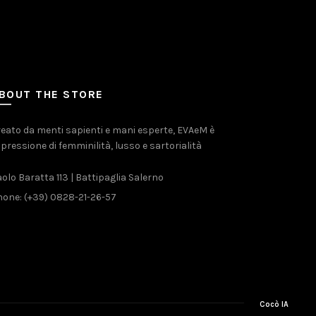
BOUT THE STORE
eato da menti sapienti e mani esperte, EVAeM è
pressione di femminilità, lusso e sartorialità
olo Baratta 113 | Battipaglia Salerno
one: (+39) 0828-21-26-57
Cocò IA