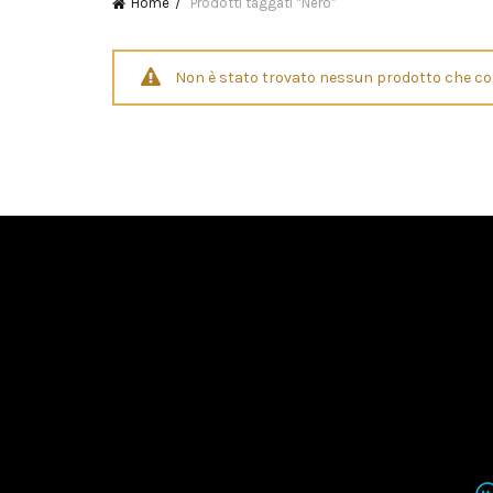
Home
Prodotti taggati “Nero”
Non è stato trovato nessun prodotto che cor