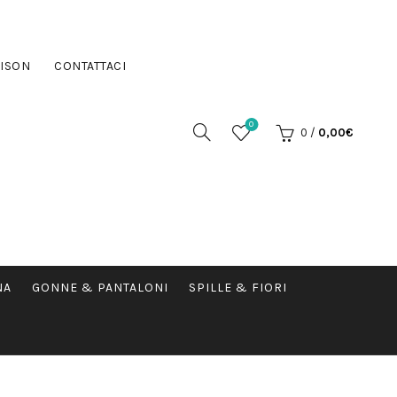
ISON
CONTATTACI
0
0
/
0,00
€
NA
GONNE & PANTALONI
SPILLE & FIORI