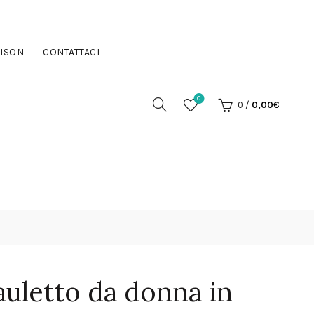
ISON
CONTATTACI
0
0
/
0,00
€
auletto da donna in