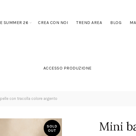
E SUMMER 26
CREA CON NOI
TREND AREA
BLOG
MA
ACCESSO PRODUZIONE
pelle con tracolla colore argento
Mini b
SOLD
OUT