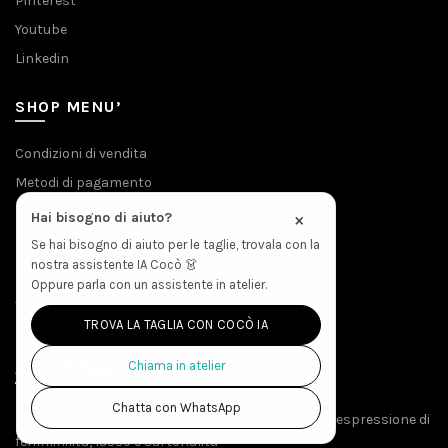
Pinterest
Youtube
Linkedin
SHOP MENU’
Condizioni di vendita
Metodi di pagamento
Privacy & Cookies
×
Hai bisogno di aiuto?
Spedizioni
Se hai bisogno di aiuto per le taglie, trovala con la
nostra assistente IA Cocò 👗
Politica Resi
Oppure parla con un assistente in atelier.
Accesso Produzione
TROVA LA TAGLIA CON COCÒ IA
Chiama in atelier
ABOUT THE STORE
Chatta con WhatsApp
Creato da menti sapienti e mani esperte, EVAeM è espressione di
femminilità, lusso e sartorialità