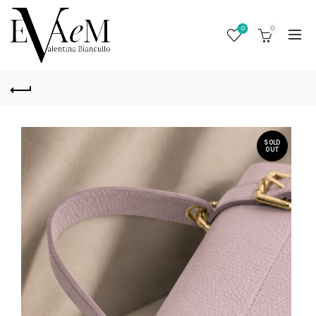
0
0
SOLD
OUT