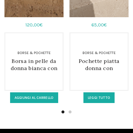
120,00
€
65,00
€
BORSE & POCHETTE
BORSE & POCHETTE
Borsa in pelle da
Pochette piatta
donna bianca con
donna con
tracolla e fibbie
nappina e
tracolla rosa
AGGIUNGI AL CARRELLO
LEGGI TUTTO