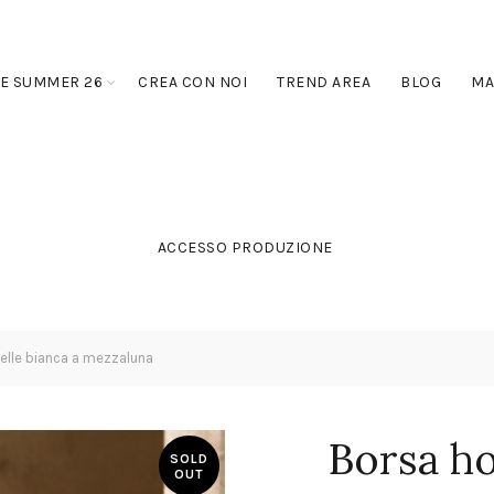
E SUMMER 26
CREA CON NOI
TREND AREA
BLOG
MA
ACCESSO PRODUZIONE
elle bianca a mezzaluna
Borsa ho
SOLD
OUT