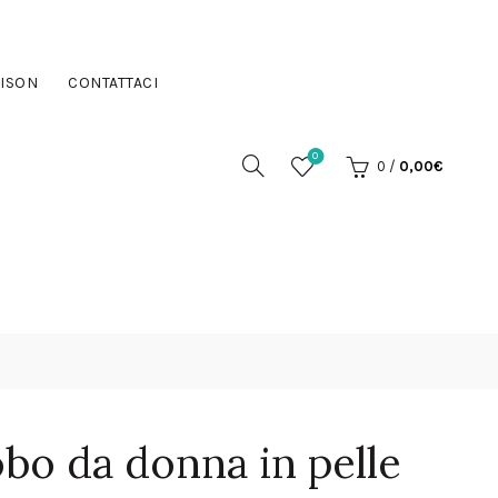
ISON
CONTATTACI
0
0
/
0,00
€
bo da donna in pelle