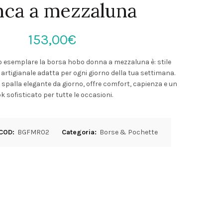
nca a mezzaluna
153,00
€
lo esemplare la borsa hobo donna a mezzaluna è: stile
 artigianale adatta per ogni giorno della tua settimana.
spalla elegante da giorno, offre comfort, capienza e un
ok sofisticato per tutte le occasioni.
COD:
BGFMR02
Categoria:
Borse & Pochette