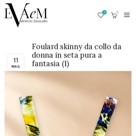
0
0
Foulard skinny da collo da
donna in seta pura a
11
fantasia (1)
MAG
/