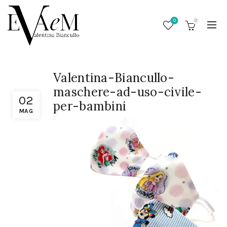
0
0
Valentina-Biancullo-
maschere-ad-uso-civile-
02
per-bambini
MAG
/