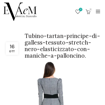
0
0
Tubino-tartan-principe-di-
galless-tessuto-stretch-
16
nero-elasticizzato-con-
OTT
maniche-a-palloncino.
/