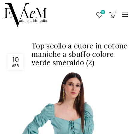
0
0
Top scollo a cuore in cotone
maniche a sbuffo colore
10
verde smeraldo (2)
APR
/