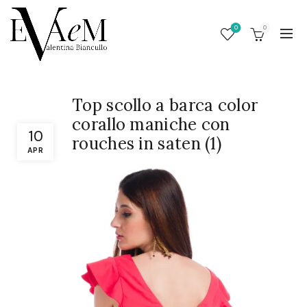
0
0
Top scollo a barca color
corallo maniche con
10
rouches in saten (1)
APR
/