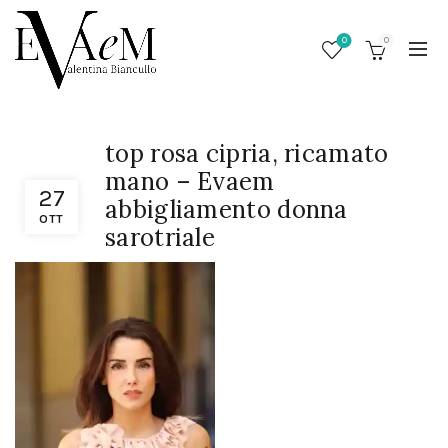
0
0
top rosa cipria, ricamato
mano – Evaem
27
abbigliamento donna
OTT
sarotriale
/