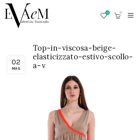
0
0
Top-in-viscosa-beige-
elasticizzato-estivo-scollo-
02
a-v
MAG
/