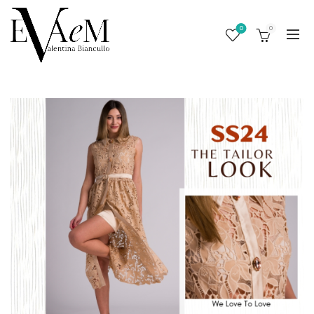
0
0
/