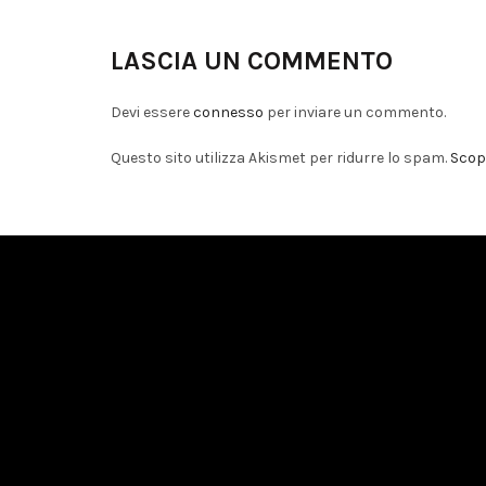
LASCIA UN COMMENTO
Devi essere
connesso
per inviare un commento.
Questo sito utilizza Akismet per ridurre lo spam.
Scopr