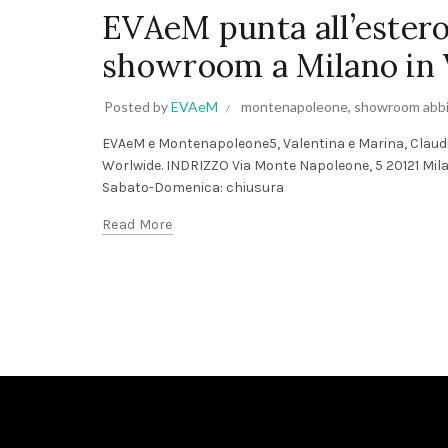
EVAeM punta all’ester
showroom a Milano in
Posted by
EVAeM
montenapoleone
,
showroom abbi
EVAeM e Montenapoleone5, Valentina e Marina, Claudi
Worlwide. INDRIZZO Via Monte Napoleone, 5 20121 Milan
Sabato-Domenica: chiusura
Read More