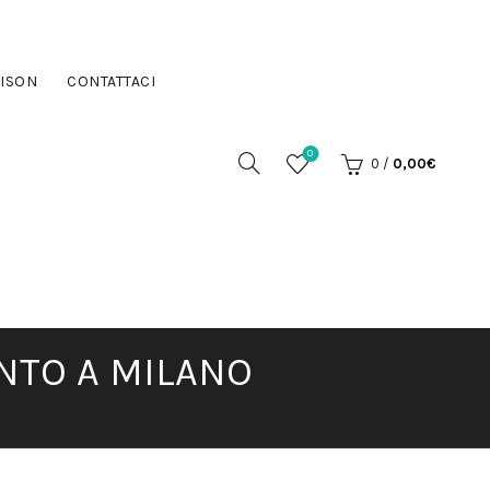
ISON
CONTATTACI
0
0
/
0,00
€
NTO A MILANO