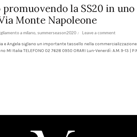
o promuovendo la SS20 in uno
 Via Monte Napoleone
gliamento a milano
,
summerseason2020
Leave a comment
a e Angela siglano un importante tassello nella commercializzazione
o MI Italia TELEFONO 02 7628 0950 ORARI Lun-Venerdì: A.M. 9-13 | P.M