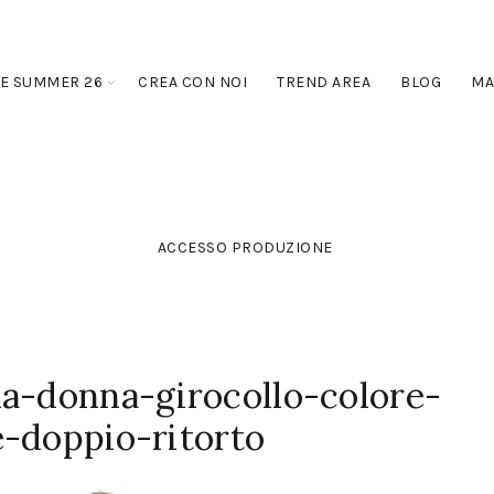
E SUMMER 26
CREA CON NOI
TREND AREA
BLOG
MA
ACCESSO PRODUZIONE
da-donna-girocollo-colore-
e-doppio-ritorto