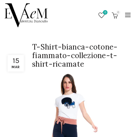
0
0
T-Shirt-bianca-cotone-
fiammato-collezione-t-
15
shirt-ricamate
MAR
/