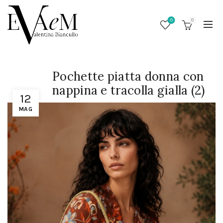
0
0
Pochette piatta donna con
nappina e tracolla gialla (2)
12
MAG
/