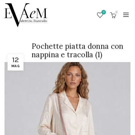
0
0
Pochette piatta donna con
nappina e tracolla (1)
12
MAG
/