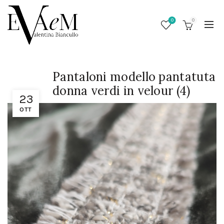
0
0
Pantaloni modello pantatuta
donna verdi in velour (4)
23
OTT
/