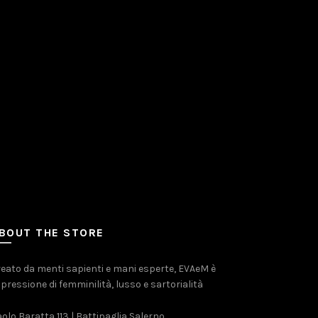
BOUT THE STORE
eato da menti sapienti e mani esperte, EVAeM è
pressione di femminilità, lusso e sartorialità
olo Baratta 113 | Battipaglia Salerno