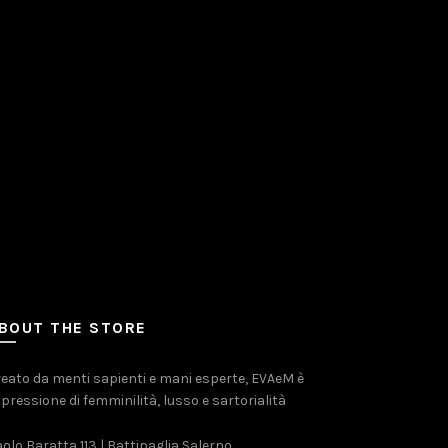
BOUT THE STORE
eato da menti sapienti e mani esperte, EVAeM è
pressione di femminilità, lusso e sartorialità
olo Baratta 113 | Battipaglia Salerno