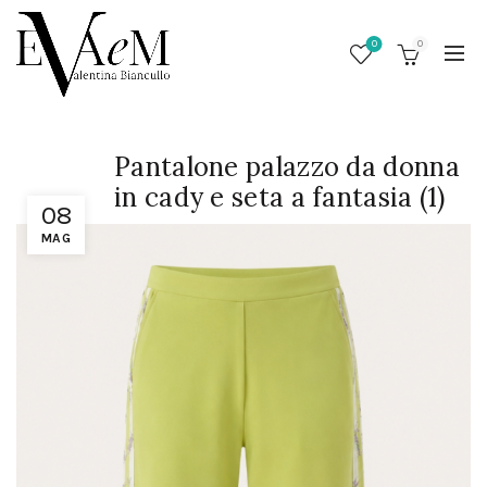
0
0
Pantalone palazzo da donna
in cady e seta a fantasia (1)
08
MAG
/