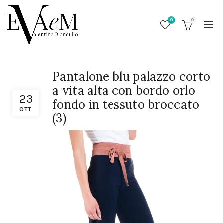
0
0
Pantalone blu palazzo corto
a vita alta con bordo orlo
23
fondo in tessuto broccato
OTT
(3)
/