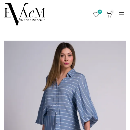
0
0
/