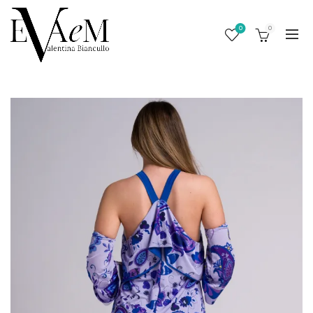
0
0
/