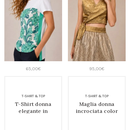
65,00
€
95,00
€
T-SHIRT & TOP
T-SHIRT & TOP
T-Shirt donna
Maglia donna
elegante in
incrociata color
cotone e seta
oro
acquamarina