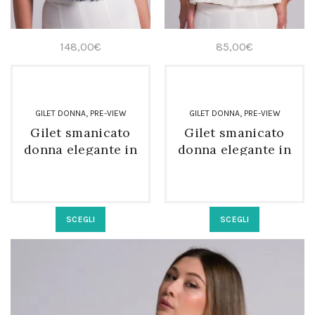
148,00
€
85,00
€
,
,
GILET DONNA
PRE-VIEW
GILET DONNA
PRE-VIEW
Gilet smanicato
Gilet smanicato
donna elegante in
donna elegante in
tweed
pizzo
Questo
Questo
SCEGLI
SCEGLI
prodotto
prodotto
ha
ha
più
più
varianti.
varianti.
Le
Le
opzioni
opzioni