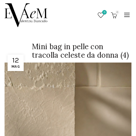
0
0
Mini bag in pelle con
tracolla celeste da donna (4)
12
MAG
/