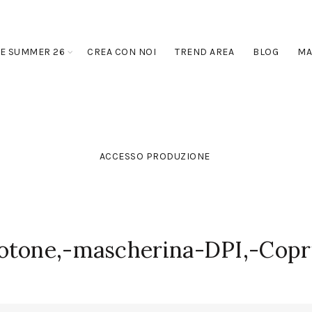
E SUMMER 26
CREA CON NOI
TREND AREA
BLOG
MA
ACCESSO PRODUZIONE
otone,-mascherina-DPI,-Copr