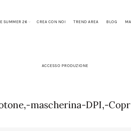
E SUMMER 26
CREA CON NOI
TREND AREA
BLOG
MA
ACCESSO PRODUZIONE
otone,-mascherina-DPI,-Copr