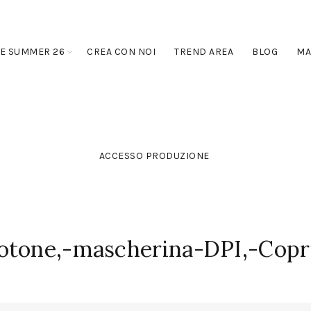
E SUMMER 26
CREA CON NOI
TREND AREA
BLOG
MA
ACCESSO PRODUZIONE
otone,-mascherina-DPI,-Copr