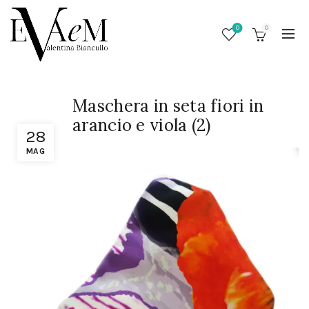
0
0
Maschera in seta fiori in
arancio e viola (2)
28
MAG
/