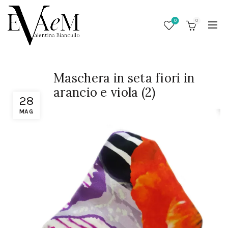
0
0
Maschera in seta fiori in
arancio e viola (2)
28
MAG
/