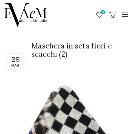
0
0
Maschera in seta fiori e
scacchi (2)
28
MAG
/