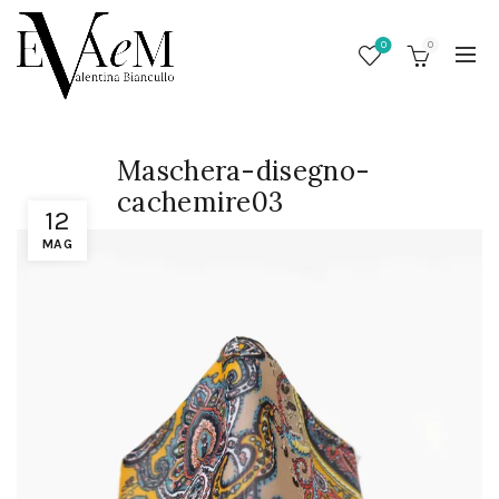
0
0
Maschera-disegno-
cachemire03
12
MAG
/