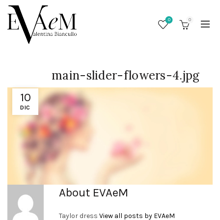
0
0
main-slider-flowers-4.jpg
10
DIC
/
About EVAeM
Taylor dress
View all posts by EVAeM