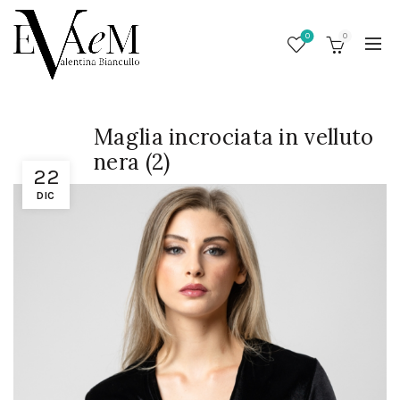
0
0
Maglia incrociata in velluto
nera (2)
22
DIC
/