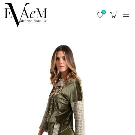
0
0
/