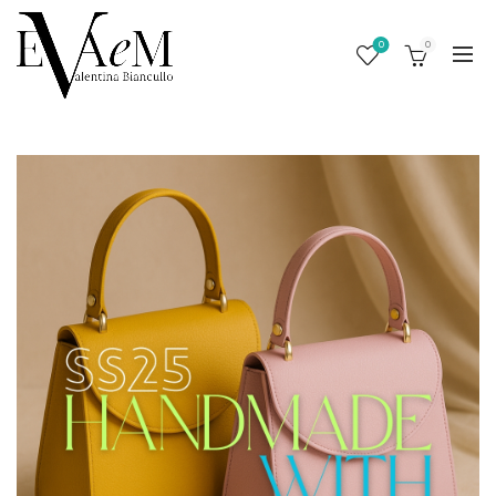
0
0
/