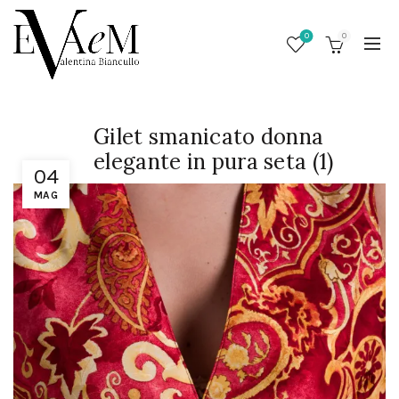
0
0
Gilet smanicato donna
elegante in pura seta (1)
04
MAG
/