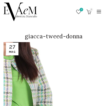
0
0
giacca-tweed-donna
27
MAG
/