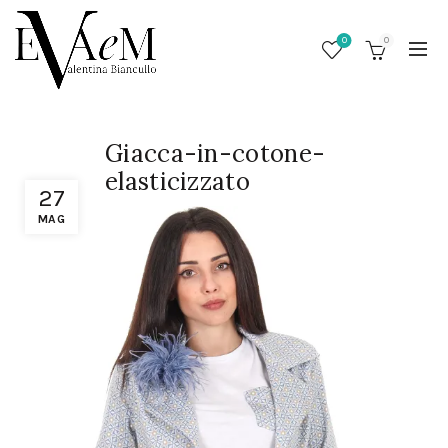
0
0
Giacca-in-cotone-
elasticizzato
27
MAG
/