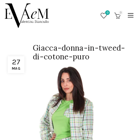
0
0
Giacca-donna-in-tweed-
di-cotone-puro
27
MAG
/