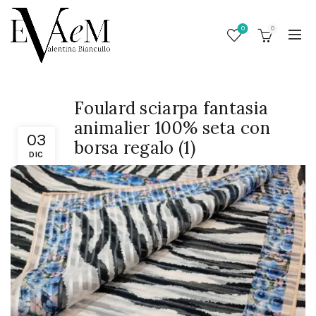
0
0
Foulard sciarpa fantasia
animalier 100% seta con
03
borsa regalo (1)
DIC
/