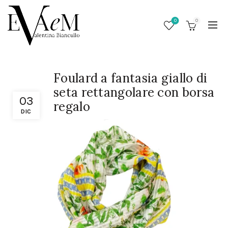
0
0
Foulard a fantasia giallo di
seta rettangolare con borsa
03
regalo
DIC
/