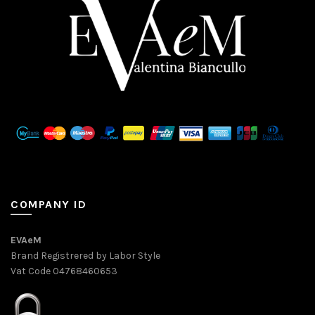
COMPANY ID
EVAeM
Brand Registrered by Labor Style
Vat Code 04768460653