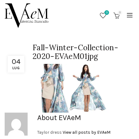
0
0
Fall-Winter-Collection-
2020-EVAeM01jpg
04
LUG
/
About EVAeM
Taylor dress
View all posts by EVAeM