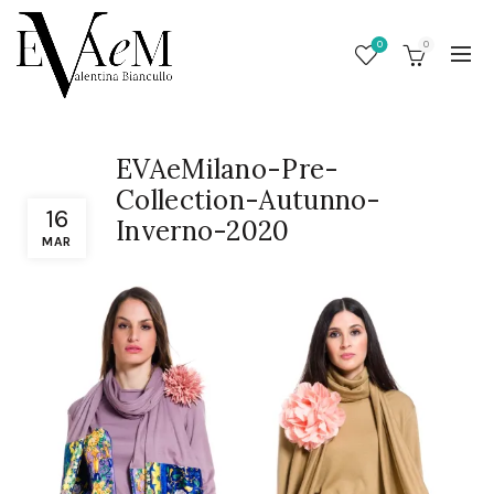
0
0
EVAeMilano-Pre-
Collection-Autunno-
16
Inverno-2020
MAR
/