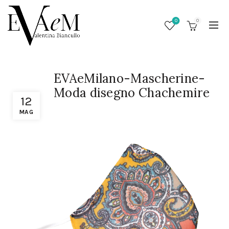
0
0
EVAeMilano-Mascherine-
Moda disegno Chachemire
12
MAG
/