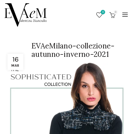
0
0
EVAeMilano-collezione-
autunno-inverno-2021
16
MAR
/