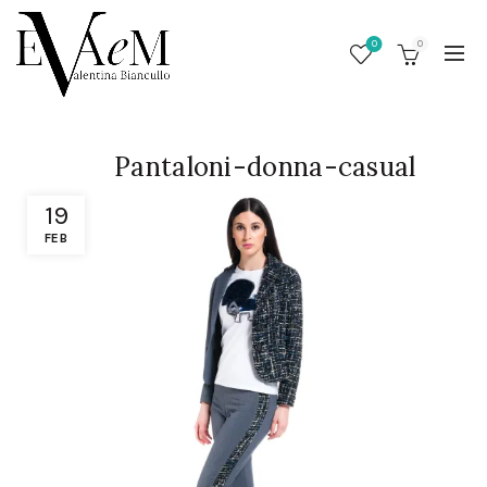
0
0
Pantaloni-donna-casual
19
FEB
/